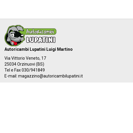
Autoricambi Lupatini Luigi Martino
Via Vittorio Veneto, 17
25034 Orzinuovi (BS)
Tel e Fax 030/941849
E-mail:
magazzino@autoricambilupatini.it
C.F. LPTLMR81R17G149A - P.IVA 03955690981
Il nostro IBAN:
IT 87Y 03069 54855 100000000384
I nostri orari:
Dal LUNEDÌ al VENERDÌ
08:00-12:30 - 14:00-19:30
SABATO
08:00-12:30 - 14:00-17:00