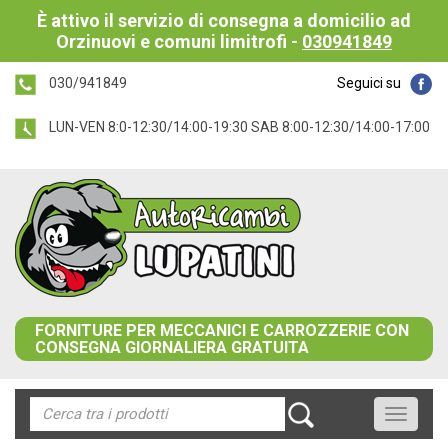
È attivo il servizio di consegna a domicilio ad
Orzinuovi e comuni limitrofi -
030941849
030/941849
Seguici su
LUN-VEN 8:0-12:30/14:00-19:30 SAB 8:00-12:30/14:00-17:00
FORNITURE PER MECCANICI E CARROZZERIE CON
CONSEGNA GIORNALIERA GRATUITA
Toggle
navigati