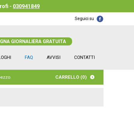
rofi -
030941849
Seguici su
EGNA GIORNALIERA GRATUITA
LOGHI
FAQ
AVVISI
CONTATTI
pezzo.
CARRELLO (
0
)