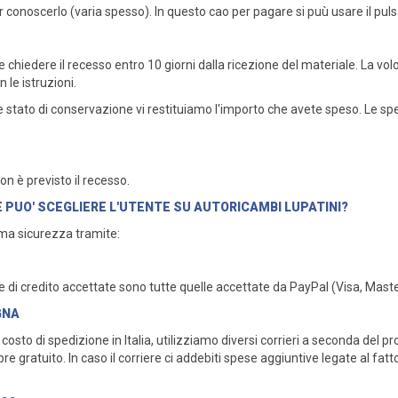
 conoscerlo (varia spesso). In questo cao per pagare si puù usare il puls
le chiedere il recesso entro 10 giorni dalla ricezione del materiale. La vo
 le istruzioni.
ale stato di conservazione vi restituiamo l'importo che avete speso. Le spe
non è previsto il recesso.
 PUO' SCEGLIERE L'UTENTE SU AUTORICAMBI LUPATINI?
ma sicurezza tramite:
rte di credito accettate sono tutte quelle accettate da PayPal (Visa, Ma
GNA
sto di spedizione in Italia, utilizziamo diversi corrieri a seconda del pro
gratuito. In caso il corriere ci addebiti spese aggiuntive legate al fatto 