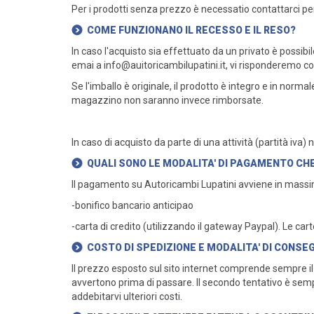
Per i prodotti senza prezzo è necessatio contattarci per
COME FUNZIONANO IL RECESSO E IL RESO?
In caso l'acquisto sia effettuato da un privato è possibi
emai a
info@auitoricambilupatini.it
, vi risponderemo con
Se l'imballo è originale, il prodotto è integro e in norm
magazzino non saranno invece rimborsate.
In caso di acquisto da parte di una attività (partità iva) 
QUALI SONO LE MODALITA' DI PAGAMENTO CHE
Il pagamento su Autoricambi Lupatini avviene in massi
-bonifico bancario anticipao
-carta di credito (utilizzando il gateway Paypal). Le ca
COSTO DI SPEDIZIONE E MODALITA' DI CONSE
Il prezzo esposto sul sito internet comprende sempre il co
avvertono prima di passare. Il secondo tentativo è sempre 
addebitarvi ulteriori costi.