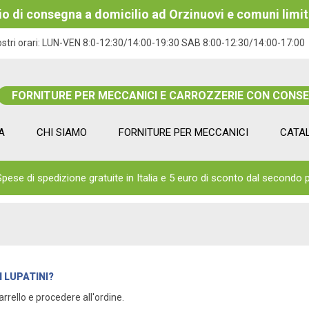
izio di consegna a domicilio ad Orzinuovi e comuni limit
ostri orari:
LUN-VEN 8:0-12:30/14:00-19:30 SAB 8:00-12:30/14:00-17:00
FORNITURE PER MECCANICI E CARROZZERIE CON CONS
A
CHI SIAMO
FORNITURE PER MECCANICI
CATA
Spese di spedizione gratuite in Italia e 5 euro di sconto dal secondo 
 LUPATINI?
carrello e procedere all'ordine.