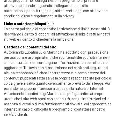
di cui proponiamo i collegamenti. Ti preghiamo di prestare
attenzione quando seguendo i collegamenti del sito
autoricambilupatini.it raggiungi siti esterni. Leggi con attenzione
condizioni d'uso e regolamenti sulla privacy.
Links a autoricambilupatini.it
La nostra politica è di consentire l'attivazione di link ai nostri siti. Ci
riserviamo il diritto di opporci all'attivazione di links diretti ai nostri
siti web e il diritto di chiederne la rimozione.
Gestione dei contenuti del sito
Autoricambi Lupatini Luigi Martino ha adottato ogni precauzione
per assicurare ai propri utenti che i contenuti dei suoi siti internet
siano accurati e non contengano informazioni non corrette o non
aggiornate. Tuttavia non ci assumiamo nei confronti degli utenti
alcuna responsabilità circa l'accuratezza e la completezza dei
contenuti pubblicati fatta salva la propria responsabilità per dolo e
colpa grave e salvo quanto diversamente previsto dalla legge. Pur
essendo nel proprio interesse a causa della natura di Internet
Autoricambi Lupatini Luigi Martino non può garantire ai propri
utenti che il sito web operi con continuità, senza interruzioni ed in
assenza di errori o di malfunzionamenti dovuti al collegamento ad
Internet. In caso di difficoltà ti preghiamo di contattare il nostro
servizio clienti.