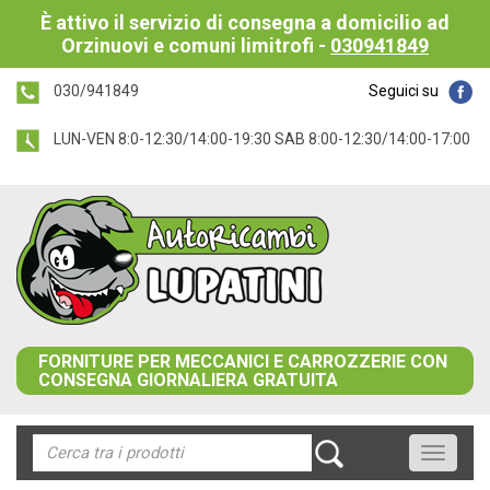
È attivo il servizio di consegna a domicilio ad
Orzinuovi e comuni limitrofi -
030941849
030/941849
Seguici su
LUN-VEN 8:0-12:30/14:00-19:30 SAB 8:00-12:30/14:00-17:00
FORNITURE PER MECCANICI E CARROZZERIE CON
CONSEGNA GIORNALIERA GRATUITA
Toggle
navigati