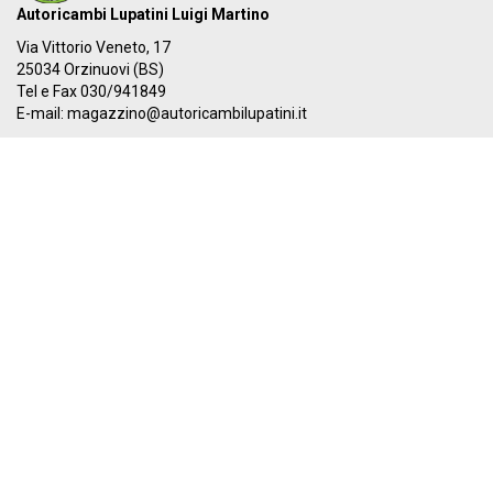
Autoricambi Lupatini Luigi Martino
Via Vittorio Veneto, 17
25034 Orzinuovi (BS)
Tel e Fax 030/941849
E-mail:
magazzino@autoricambilupatini.it
C.F. LPTLMR81R17G149A - P.IVA 03955690981
Il nostro IBAN:
IT 87Y 03069 54855 100000000384
I nostri orari:
Dal LUNEDÌ al VENERDÌ
08:00-12:30 - 14:00-19:30
SABATO
08:00-12:30 - 14:00-17:00
PAGA ORA
Privacy
|
Condizioni di vendita
8volante siti internet Brescia