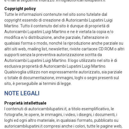
e-mail al seguente indirizzo: info@autoricambilupatini.it
Copyright policy
Tutte le informazioni contenute nel sito sono tutelate dal
copyright essendo di creazione di Autoricambi Lupatini Luigi
Martino. Tutto il contenuto del sito è dunque di proprietà di
Autoricambi Lupatini Luigi Martino e ne è vietata la copia e/o
modifica e/o distribuzione, anche parziale, l’alterazione in
qualsiasi forma o modo, nonché la riproduzione anche parziale su
altri siti web, mailing list, newsletter, riviste cartacee CD ROM o altri
supporti senza la preventiva autorizzazione scritta da
Autoricambi Lupatini Luigi Martino. Il logo utilizzato nel sito è di
esclusiva proprietà di Autoricambi Lupatini Luigi Martino.
Qualsivoglia utilizzo non espressamente autorizzato, sia parziale
o totale di documentazione, immagini, loghi o segni presenti sul
sito, è perseguibile ai termini di legge.
NOTE LEGALI
Proprietà intellettuale
I contenuti di autoricambilupatini.it, a titolo esemplificativo, le
fotografie, le opere, le immagini, i video, i disegni, i documenti, i
loghi ed ogni altro materiale, in qualsiasi formato, pubblicato su
autoricambilupatini.it compresi anche i colori, tutte le pagine web,