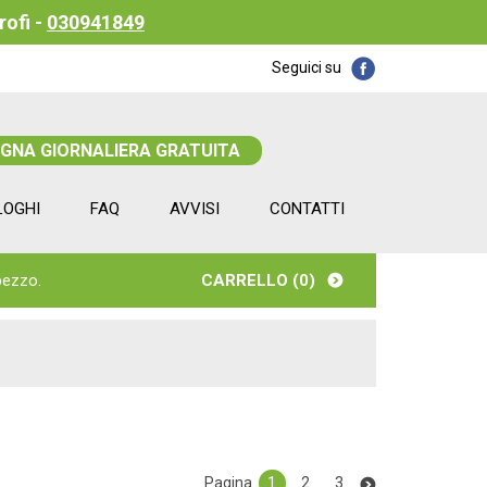
rofi -
030941849
Seguici su
EGNA GIORNALIERA GRATUITA
LOGHI
FAQ
AVVISI
CONTATTI
pezzo.
CARRELLO (
0
)
Pagina
1
2
3