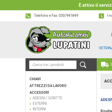
È attivo il serv
Telefono e Fax:
030/941849
I n
VETRIN
CHIAVI
ACC
ATTREZZI DA LAVORO
ACCESSORI
ADESIVI / SCRITTE
ADESI
ESTERNI
INTERNI
Risulta