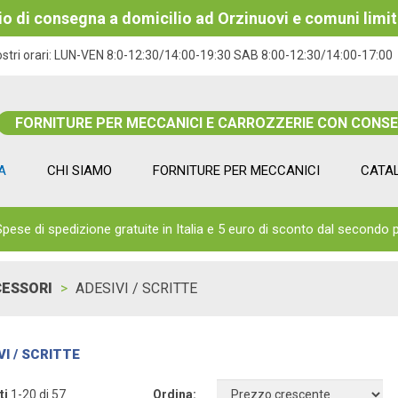
izio di consegna a domicilio ad Orzinuovi e comuni limit
ostri orari:
LUN-VEN 8:0-12:30/14:00-19:30 SAB 8:00-12:30/14:00-17:00
FORNITURE PER MECCANICI E CARROZZERIE CON CONS
A
CHI SIAMO
FORNITURE PER MECCANICI
CATA
Spese di spedizione gratuite in Italia e 5 euro di sconto dal secondo 
ESSORI
ADESIVI / SCRITTE
VI / SCRITTE
ti
1-20 di 57
Ordina: