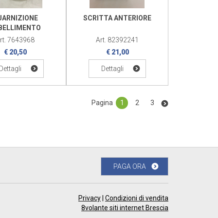
UARNIZIONE
SCRITTA ANTERIORE
BELLIMENTO
rt. 7643968
Art. 82392241
€ 20,50
€ 21,00
Dettagli
Dettagli
Pagina
1
2
3
PAGA ORA
Privacy
|
Condizioni di vendita
8volante siti internet Brescia