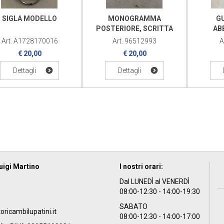
SIGLA MODELLO
MONOGRAMMA
G
POSTERIORE, SCRITTA
AB
MATIZ
Art. A1728170016
Art. 96512993
A
€ 20,00
€ 20,00
Dettagli
Dettagli
uigi Martino
I nostri orari:
Dal LUNEDÌ al VENERDÌ
08:00-12:30 - 14:00-19:30
SABATO
icambilupatini.it
08:00-12:30 - 14:00-17:00