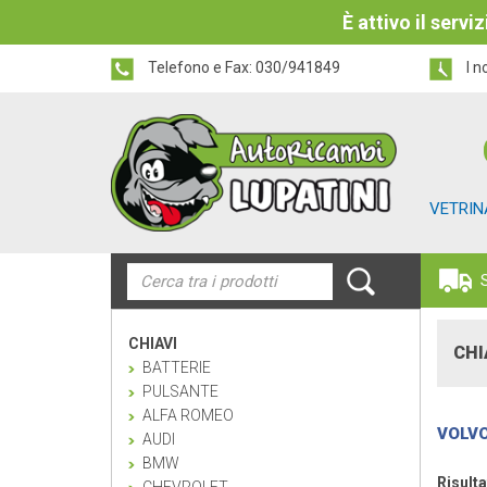
È attivo il serv
Telefono e Fax:
030/941849
I n
VETRIN
CHIAVI
CHI
BATTERIE
PULSANTE
ALFA ROMEO
VOLV
AUDI
BMW
Risulta