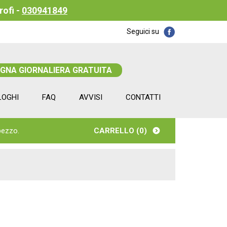
rofi -
030941849
Seguici su
EGNA GIORNALIERA GRATUITA
LOGHI
FAQ
AVVISI
CONTATTI
pezzo.
CARRELLO (
0
)