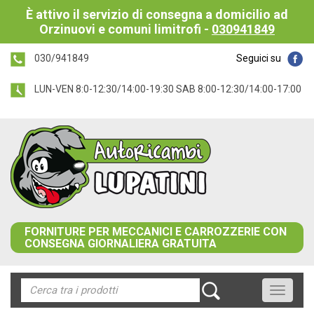
È attivo il servizio di consegna a domicilio ad
Orzinuovi e comuni limitrofi -
030941849
030/941849
Seguici su
LUN-VEN 8:0-12:30/14:00-19:30 SAB 8:00-12:30/14:00-17:00
FORNITURE PER MECCANICI E CARROZZERIE CON
CONSEGNA GIORNALIERA GRATUITA
Toggle
navigati