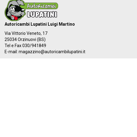
Autoricambi Lupatini Luigi Martino
Via Vittorio Veneto, 17
25034 Orzinuovi (BS)
Tel e Fax 030/941849
E-mail:
magazzino@autoricambilupatini.it
C.F. LPTLMR81R17G149A - P.IVA 03955690981
Il nostro IBAN:
IT 87Y 03069 54855 100000000384
I nostri orari:
Dal LUNEDÌ al VENERDÌ
08:00-12:30 - 14:00-19:30
SABATO
08:00-12:30 - 14:00-17:00
PAGA ORA