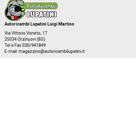
Autoricambi Lupatini Luigi Martino
Via Vittorio Veneto, 17
25034 Orzinuovi (BS)
Tel e Fax 030/941849
E-mail:
magazzino@autoricambilupatini.it
C.F. LPTLMR81R17G149A - P.IVA 03955690981
Il nostro IBAN:
IT 87Y 03069 54855 100000000384
I nostri orari:
Dal LUNEDÌ al VENERDÌ
08:00-12:30 - 14:00-19:30
SABATO
08:00-12:30 - 14:00-17:00
PAGA ORA