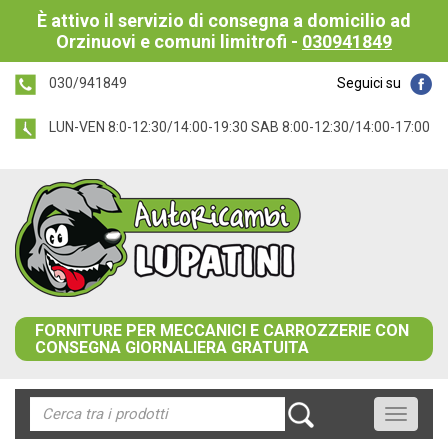
È attivo il servizio di consegna a domicilio ad
Orzinuovi e comuni limitrofi -
030941849
030/941849
Seguici su
LUN-VEN 8:0-12:30/14:00-19:30 SAB 8:00-12:30/14:00-17:00
FORNITURE PER MECCANICI E CARROZZERIE CON
CONSEGNA GIORNALIERA GRATUITA
Toggle
navigati