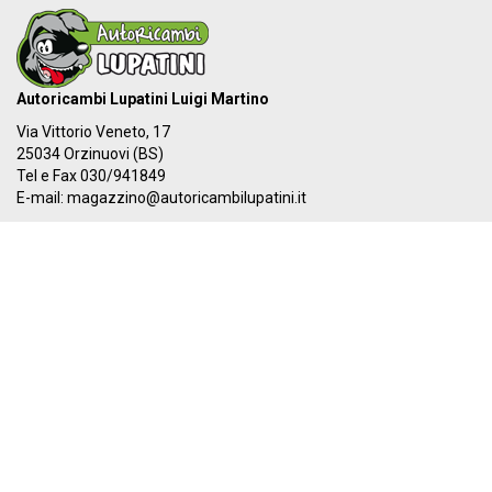
Autoricambi Lupatini Luigi Martino
Via Vittorio Veneto, 17
25034 Orzinuovi (BS)
Tel e Fax 030/941849
E-mail:
magazzino@autoricambilupatini.it
C.F. LPTLMR81R17G149A - P.IVA 03955690981
Il nostro IBAN:
IT 87Y 03069 54855 100000000384
I nostri orari:
Dal LUNEDÌ al VENERDÌ
08:00-12:30 - 14:00-19:30
SABATO
08:00-12:30 - 14:00-17:00
PAGA ORA