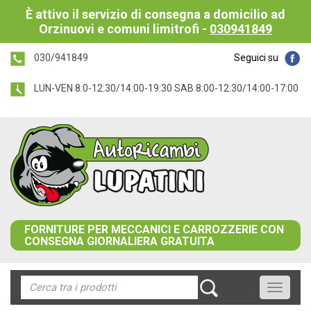
È attivo il servizio di consegna a domicilio ad
Orzinuovi e comuni limitrofi -
030941849
030/941849
Seguici su
LUN-VEN 8:0-12:30/14:00-19:30 SAB 8:00-12:30/14:00-17:00
FORNITURE PER MECCANICI E CARROZZERIE CON
CONSEGNA GIORNALIERA GRATUITA
Toggle
navigati