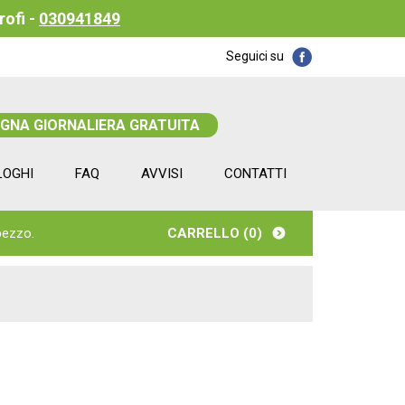
rofi -
030941849
Seguici su
EGNA GIORNALIERA GRATUITA
LOGHI
FAQ
AVVISI
CONTATTI
pezzo.
CARRELLO (
0
)