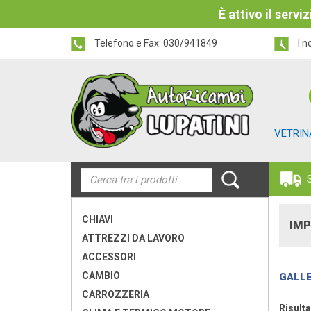
È attivo il serv
Telefono e Fax:
030/941849
I n
VETRIN
CHIAVI
IMP
ATTREZZI DA LAVORO
ACCESSORI
CAMBIO
GALLE
CARROZZERIA
Risulta