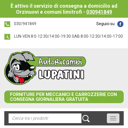
È attivo il servizio di consegna a domicilio ad
Orzinuovi e comuni limitrofi -
030941849
030/941849
Seguici su
LUN-VEN 8:0-12:30/14:00-19:30 SAB 8:00-12:30/14:00-17:00
FORNITURE PER MECCANICI E CARROZZERIE CON
CONSEGNA GIORNALIERA GRATUITA
Toggle
navigati