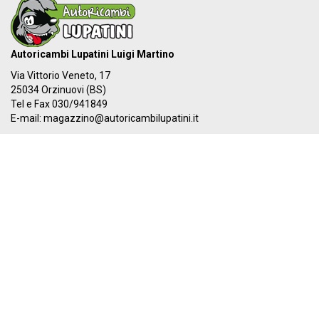
Autoricambi Lupatini Luigi Martino
Via Vittorio Veneto, 17
25034 Orzinuovi (BS)
Tel e Fax 030/941849
E-mail:
magazzino@autoricambilupatini.it
C.F. LPTLMR81R17G149A - P.IVA 03955690981
Il nostro IBAN:
IT 87Y 03069 54855 100000000384
I nostri orari:
Dal LUNEDÌ al VENERDÌ
08:00-12:30 - 14:00-19:30
SABATO
08:00-12:30 - 14:00-17:00
PAGA ORA