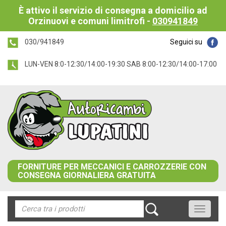
È attivo il servizio di consegna a domicilio ad
Orzinuovi e comuni limitrofi -
030941849
030/941849
Seguici su
LUN-VEN 8:0-12:30/14:00-19:30 SAB 8:00-12:30/14:00-17:00
FORNITURE PER MECCANICI E CARROZZERIE CON
CONSEGNA GIORNALIERA GRATUITA
Toggle
navigati