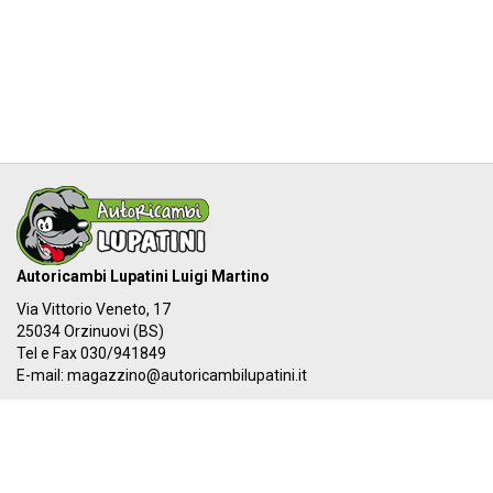
Autoricambi Lupatini Luigi Martino
Via Vittorio Veneto, 17
25034 Orzinuovi (BS)
Tel e Fax 030/941849
E-mail:
magazzino@autoricambilupatini.it
C.F. LPTLMR81R17G149A - P.IVA 03955690981
Il nostro IBAN:
IT 87Y 03069 54855 100000000384
I nostri orari: