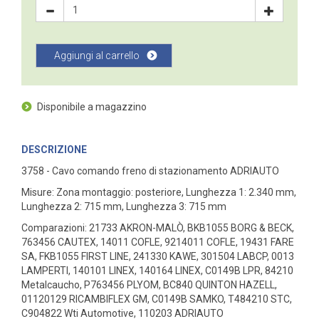
Aggiungi al carrello
Disponibile a magazzino
DESCRIZIONE
3758 - Cavo comando freno di stazionamento ADRIAUTO
Misure: Zona montaggio: posteriore, Lunghezza 1: 2.340 mm,
Lunghezza 2: 715 mm, Lunghezza 3: 715 mm
Comparazioni: 21733 AKRON-MALÒ, BKB1055 BORG & BECK,
763456 CAUTEX, 14011 COFLE, 9214011 COFLE, 19431 FARE
SA, FKB1055 FIRST LINE, 241330 KAWE, 301504 LABCP, 0013
LAMPERTI, 140101 LINEX, 140164 LINEX, C0149B LPR, 84210
Metalcaucho, P763456 PLYOM, BC840 QUINTON HAZELL,
01120129 RICAMBIFLEX GM, C0149B SAMKO, T484210 STC,
C904822 Wti Automotive, 110203 ADRIAUTO