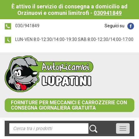
È attivo il servizio di consegna a domicilio ad
Orzinuovi e comuni limitrofi -
030941849
030/941849
Seguici su
LUN-VEN 8:0-12:30/14:00-19:30 SAB 8:00-12:30/14:00-17:00
FORNITURE PER MECCANICI E CARROZZERIE CON
CONSEGNA GIORNALIERA GRATUITA
Toggle
navigati