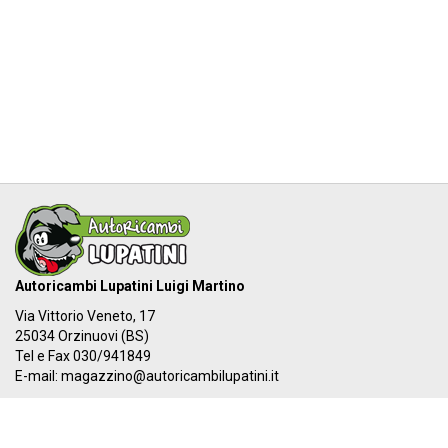
Autoricambi Lupatini Luigi Martino
Via Vittorio Veneto, 17
25034 Orzinuovi (BS)
Tel e Fax 030/941849
E-mail:
magazzino@autoricambilupatini.it
C.F. LPTLMR81R17G149A - P.IVA 03955690981
Il nostro IBAN:
IT 87Y 03069 54855 100000000384