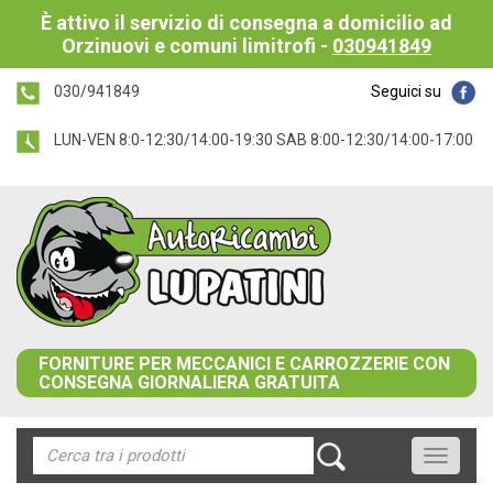
È attivo il servizio di consegna a domicilio ad
Orzinuovi e comuni limitrofi -
030941849
030/941849
Seguici su
LUN-VEN 8:0-12:30/14:00-19:30 SAB 8:00-12:30/14:00-17:00
FORNITURE PER MECCANICI E CARROZZERIE CON
CONSEGNA GIORNALIERA GRATUITA
Toggle
navigati