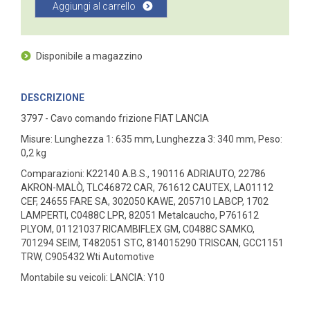
Aggiungi al carrello
Disponibile a magazzino
DESCRIZIONE
3797 - Cavo comando frizione FIAT LANCIA
Misure: Lunghezza 1: 635 mm, Lunghezza 3: 340 mm, Peso:
0,2 kg
Comparazioni: K22140 A.B.S., 190116 ADRIAUTO, 22786
AKRON-MALÒ, TLC46872 CAR, 761612 CAUTEX, LA01112
CEF, 24655 FARE SA, 302050 KAWE, 205710 LABCP, 1702
LAMPERTI, C0488C LPR, 82051 Metalcaucho, P761612
PLYOM, 01121037 RICAMBIFLEX GM, C0488C SAMKO,
701294 SEIM, T482051 STC, 814015290 TRISCAN, GCC1151
TRW, C905432 Wti Automotive
Montabile su veicoli: LANCIA: Y10