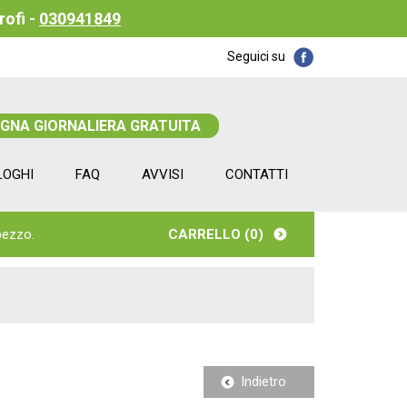
rofi -
030941849
Seguici su
EGNA GIORNALIERA GRATUITA
LOGHI
FAQ
AVVISI
CONTATTI
pezzo.
CARRELLO (
0
)
Indietro