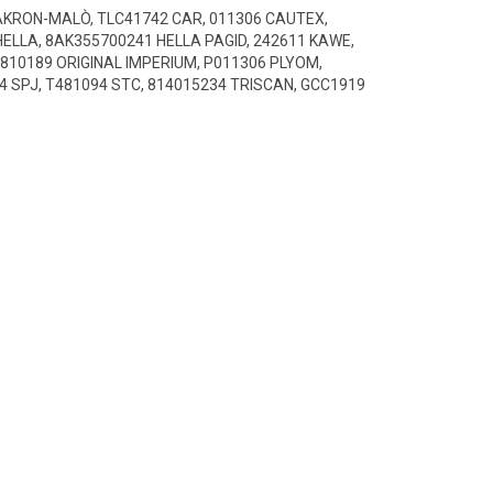
1 AKRON-MALÒ, TLC41742 CAR, 011306 CAUTEX,
HELLA, 8AK355700241 HELLA PAGID, 242611 KAWE,
, 810189 ORIGINAL IMPERIUM, P011306 PLYOM,
4 SPJ, T481094 STC, 814015234 TRISCAN, GCC1919