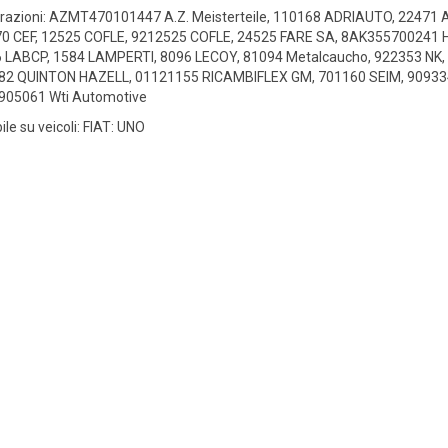
azioni: AZMT470101447 A.Z. Meisterteile, 110168 ADRIAUTO, 2247
0 CEF, 12525 COFLE, 9212525 COFLE, 24525 FARE SA, 8AK355700241 
 LABCP, 1584 LAMPERTI, 8096 LECOY, 81094 Metalcaucho, 922353 NK
2 QUINTON HAZELL, 01121155 RICAMBIFLEX GM, 701160 SEIM, 90933
905061 Wti Automotive
le su veicoli: FIAT: UNO