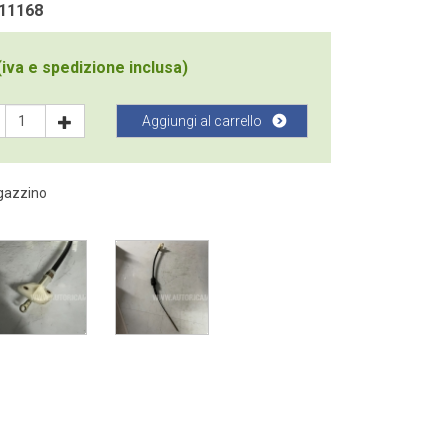
 11168
iva e spedizione inclusa)
Aggiungi al carrello
agazzino