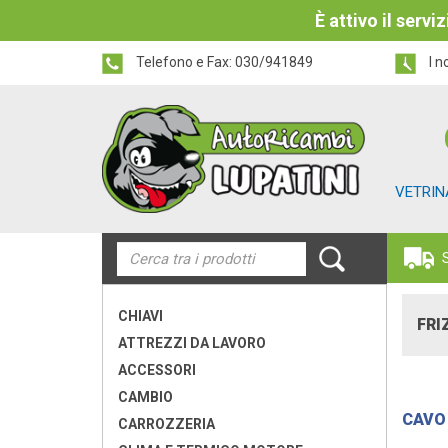
È attivo il serv
Telefono e Fax:
030/941849
I n
VETRIN
CHIAVI
FRI
ATTREZZI DA LAVORO
ACCESSORI
CAMBIO
CAVO
CARROZZERIA