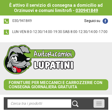
È attivo il servizio di consegna a domicilio ad
Orzinuovi e comuni limitrofi -
030941849
030/941849
Seguici su
LUN-VEN 8:0-12:30/14:00-19:30 SAB 8:00-12:30/14:00-17:00
FORNITURE PER MECCANICI E CARROZZERIE CON
CONSEGNA GIORNALIERA GRATUITA
Toggle
navigati