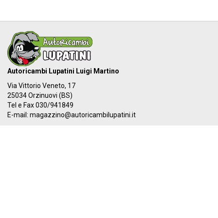
Autoricambi Lupatini Luigi Martino
Via Vittorio Veneto, 17
25034 Orzinuovi (BS)
Tel e Fax 030/941849
E-mail:
magazzino@autoricambilupatini.it
C.F. LPTLMR81R17G149A - P.IVA 03955690981
Il nostro IBAN:
IT 87Y 03069 54855 100000000384
I nostri orari:
Dal LUNEDÌ al VENERDÌ
08:00-12:30 - 14:00-19:30
SABATO
08:00-12:30 - 14:00-17:00