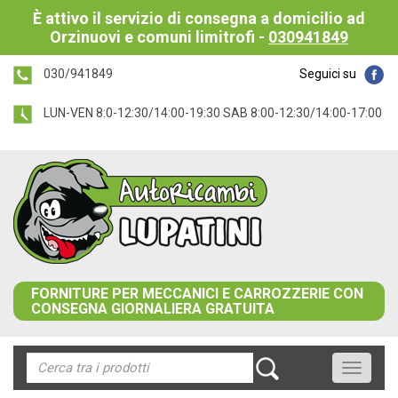
È attivo il servizio di consegna a domicilio ad
Orzinuovi e comuni limitrofi -
030941849
030/941849
Seguici su
LUN-VEN 8:0-12:30/14:00-19:30 SAB 8:00-12:30/14:00-17:00
FORNITURE PER MECCANICI E CARROZZERIE CON
CONSEGNA GIORNALIERA GRATUITA
Toggle
navigati