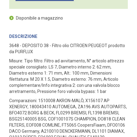
Disponibile a magazzino
DESCRIZIONE
3648 - DEPOSITO 38 - Filtro olio CITROEN PEUGEOT prodotto
da PURFLUX
Misure: Tipo filtro: Filtro ad avvitamento, N° articolo attrezzo
speciale consigliato: LS 7, Diametro interno 2: 62 mm,
Diametro esterno 1: 71 mm, Alt.: 100 mm, Dimensioni
filettatura: M 20 X 1.5, Diametro esterno: 76 mm, Articolo
complementare/Info integrativa 2: con una valvola blocco
arretramento, Pressione foro valvola bypass: 1 bar
Comparazioni: 1510008 AKRON-MALÒ, X156107 AP
XENERGY, 180043410 AUTOMEGA, ZA196 AVS AUTOPARTS,
BFO4072 BORG & BECK, FL0299 BREMSI, FL1398 BREMSI,
BSG25140005 BSG, COF100107S CHAMPION, DO818 CLEAN
FILTERS, EOF008 COMLINE, FT5065 CoopersFiaam, DFO0106
DACO Germany, A210010 DENCKERMANN, DL1101 DIAMAX,