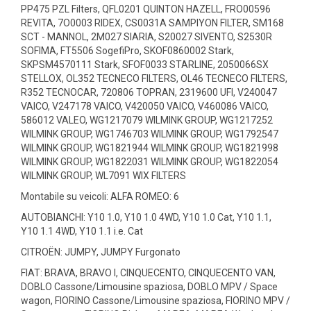
PP475 PZL Filters, QFL0201 QUINTON HAZELL, FRO00596
REVITA, 7O0003 RIDEX, CS0031A SAMPIYON FILTER, SM168
SCT - MANNOL, 2M027 SIARIA, S20027 SIVENTO, S2530R
SOFIMA, FT5506 SogefiPro, SKOF0860002 Stark,
SKPSM4570111 Stark, SFOF0033 STARLINE, 2050066SX
STELLOX, OL352 TECNECO FILTERS, OL46 TECNECO FILTERS,
R352 TECNOCAR, 720806 TOPRAN, 2319600 UFI, V240047
VAICO, V247178 VAICO, V420050 VAICO, V460086 VAICO,
586012 VALEO, WG1217079 WILMINK GROUP, WG1217252
WILMINK GROUP, WG1746703 WILMINK GROUP, WG1792547
WILMINK GROUP, WG1821944 WILMINK GROUP, WG1821998
WILMINK GROUP, WG1822031 WILMINK GROUP, WG1822054
WILMINK GROUP, WL7091 WIX FILTERS
Montabile su veicoli: ALFA ROMEO: 6
AUTOBIANCHI: Y10 1.0, Y10 1.0 4WD, Y10 1.0 Cat, Y10 1.1,
Y10 1.1 4WD, Y10 1.1 i.e. Cat
CITROËN: JUMPY, JUMPY Furgonato
FIAT: BRAVA, BRAVO I, CINQUECENTO, CINQUECENTO VAN,
DOBLO Cassone/Limousine spaziosa, DOBLO MPV / Space
wagon, FIORINO Cassone/Limousine spaziosa, FIORINO MPV /