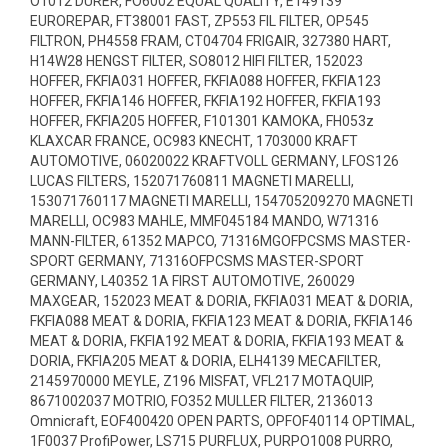
O1012 DÜRER, FO6002 EQUAL QUALITY, E149139
EUROREPAR, FT38001 FAST, ZP553 FIL FILTER, OP545
FILTRON, PH4558 FRAM, CT04704 FRIGAIR, 327380 HART,
H14W28 HENGST FILTER, SO8012 HIFI FILTER, 152023
HOFFER, FKFIA031 HOFFER, FKFIA088 HOFFER, FKFIA123
HOFFER, FKFIA146 HOFFER, FKFIA192 HOFFER, FKFIA193
HOFFER, FKFIA205 HOFFER, F101301 KAMOKA, FH053z
KLAXCAR FRANCE, OC983 KNECHT, 1703000 KRAFT
AUTOMOTIVE, 06020022 KRAFTVOLL GERMANY, LFOS126
LUCAS FILTERS, 152071760811 MAGNETI MARELLI,
153071760117 MAGNETI MARELLI, 154705209270 MAGNETI
MARELLI, OC983 MAHLE, MMF045184 MANDO, W71316
MANN-FILTER, 61352 MAPCO, 71316MGOFPCSMS MASTER-
SPORT GERMANY, 71316OFPCSMS MASTER-SPORT
GERMANY, L40352 1A FIRST AUTOMOTIVE, 260029
MAXGEAR, 152023 MEAT & DORIA, FKFIA031 MEAT & DORIA,
FKFIA088 MEAT & DORIA, FKFIA123 MEAT & DORIA, FKFIA146
MEAT & DORIA, FKFIA192 MEAT & DORIA, FKFIA193 MEAT &
DORIA, FKFIA205 MEAT & DORIA, ELH4139 MECAFILTER,
2145970000 MEYLE, Z196 MISFAT, VFL217 MOTAQUIP,
8671002037 MOTRIO, FO352 MULLER FILTER, 2136013
Omnicraft, EOF400420 OPEN PARTS, OPFOF40114 OPTIMAL,
1F0037 ProfiPower, LS715 PURFLUX, PURPO1008 PURRO,