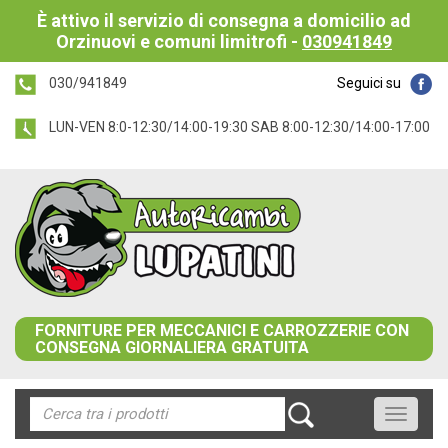
È attivo il servizio di consegna a domicilio ad
Orzinuovi e comuni limitrofi -
030941849
030/941849
Seguici su
LUN-VEN 8:0-12:30/14:00-19:30 SAB 8:00-12:30/14:00-17:00
FORNITURE PER MECCANICI E CARROZZERIE CON
CONSEGNA GIORNALIERA GRATUITA
Toggle
navigati