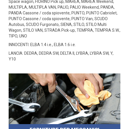
Space wagon, FIORINO Pick up, MAREA, MAREA Weekend,
MULTIPLA, MULTIPLA VAN, PALIO, PALIO Weekend, PANDA,
PANDA Cassone / coda spiovente, PUNTO, PUNTO Cabriolet,
PUNTO Cassone / coda spiovente, PUNTO Van, SCUDO
Autobus, SCUDO Furgonato, SIENA, STILO, STILO Multi
Wagon, STILO VAN, STRADA Pick-up, TEMPRA, TEMPRA S.W.,
TIPO, UNO
INNOCENTI: ELBA 1.4 i.e., ELBA 1.6 i.e.
LANCIA: DEDRA, DEDRA SW, DELTA II, LYBRA, LYBRA SW, Y,
Y10