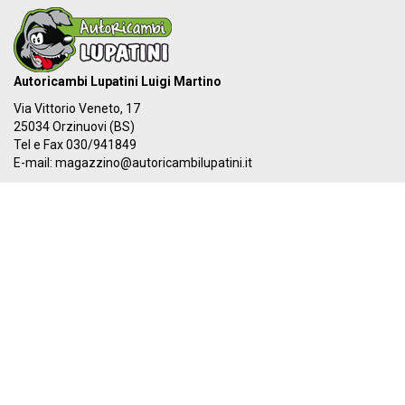
Autoricambi Lupatini Luigi Martino
Via Vittorio Veneto, 17
25034 Orzinuovi (BS)
Tel e Fax 030/941849
E-mail:
magazzino@autoricambilupatini.it
C.F. LPTLMR81R17G149A - P.IVA 03955690981
Il nostro IBAN:
IT 87Y 03069 54855 100000000384
I nostri orari:
Dal LUNEDÌ al VENERDÌ
08:00-12:30 - 14:00-19:30
SABATO
08:00-12:30 - 14:00-17:00
PAGA ORA