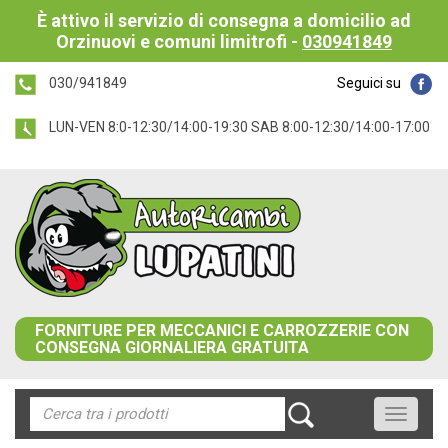
È attivo il servizio di consegna a domicilio ad
Orzinuovi e comuni limitrofi -
030941849
030/941849
Seguici su
LUN-VEN 8:0-12:30/14:00-19:30 SAB 8:00-12:30/14:00-17:00
FORNITURE PER MECCANICI E CARROZZERIE CON
CONSEGNA GIORNALIERA GRATUITA
Toggle
navigati