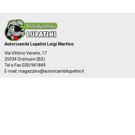
Autoricambi Lupatini Luigi Martino
Via Vittorio Veneto, 17
25034 Orzinuovi (BS)
Tel e Fax 030/941849
E-mail:
magazzino@autoricambilupatini.it
C.F. LPTLMR81R17G149A - P.IVA 03955690981
Il nostro IBAN:
IT 87Y 03069 54855 100000000384
I nostri orari:
Dal LUNEDÌ al VENERDÌ
08:00-12:30 - 14:00-19:30
SABATO
08:00-12:30 - 14:00-17:00