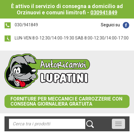
È attivo il servizio di consegna a domicilio ad
Orzinuovi e comuni limitrofi -
030941849
030/941849
Seguici su
LUN-VEN 8:0-12:30/14:00-19:30 SAB 8:00-12:30/14:00-17:00
FORNITURE PER MECCANICI E CARROZZERIE CON
CONSEGNA GIORNALIERA GRATUITA
Toggle
navigati