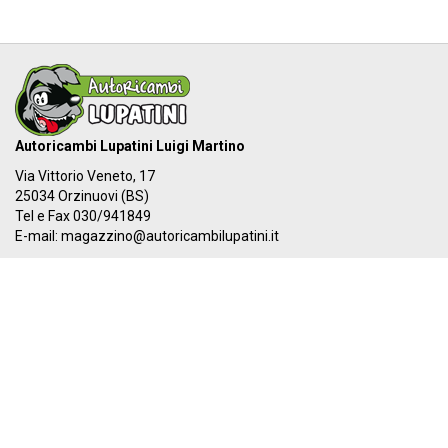
Autoricambi Lupatini Luigi Martino
Via Vittorio Veneto, 17
25034 Orzinuovi (BS)
Tel e Fax 030/941849
E-mail:
magazzino@autoricambilupatini.it
C.F. LPTLMR81R17G149A - P.IVA 03955690981
Il nostro IBAN:
IT 87Y 03069 54855 100000000384
I nostri orari:
Dal LUNEDÌ al VENERDÌ
08:00-12:30 - 14:00-19:30
SABATO
08:00-12:30 - 14:00-17:00