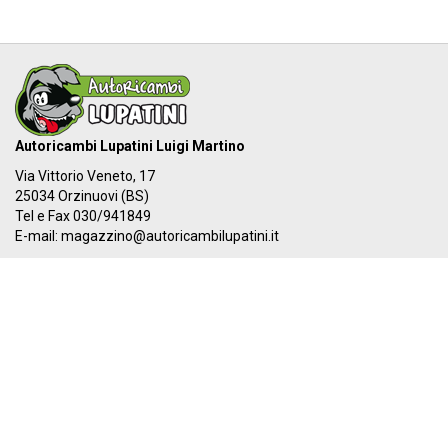
Autoricambi Lupatini Luigi Martino
Via Vittorio Veneto, 17
25034 Orzinuovi (BS)
Tel e Fax 030/941849
E-mail:
magazzino@autoricambilupatini.it
C.F. LPTLMR81R17G149A - P.IVA 03955690981
Il nostro IBAN:
IT 87Y 03069 54855 100000000384
I nostri orari:
Dal LUNEDÌ al VENERDÌ
08:00-12:30 - 14:00-19:30
SABATO
08:00-12:30 - 14:00-17:00