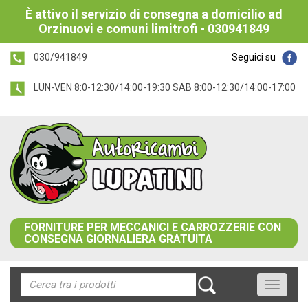
È attivo il servizio di consegna a domicilio ad
Orzinuovi e comuni limitrofi -
030941849
030/941849
Seguici su
LUN-VEN 8:0-12:30/14:00-19:30 SAB 8:00-12:30/14:00-17:00
FORNITURE PER MECCANICI E CARROZZERIE CON
CONSEGNA GIORNALIERA GRATUITA
Toggle
navigati