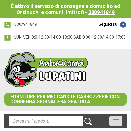
È attivo il servizio di consegna a domicilio ad
Orzinuovi e comuni limitrofi -
030941849
030/941849
Seguici su
LUN-VEN 8:0-12:30/14:00-19:30 SAB 8:00-12:30/14:00-17:00
FORNITURE PER MECCANICI E CARROZZERIE CON
CONSEGNA GIORNALIERA GRATUITA
Toggle
navigati