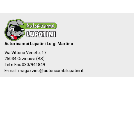
Autoricambi Lupatini Luigi Martino
Via Vittorio Veneto, 17
25034 Orzinuovi (BS)
Tel e Fax 030/941849
E-mail:
magazzino@autoricambilupatini.it
C.F. LPTLMR81R17G149A - P.IVA 03955690981
Il nostro IBAN:
IT 87Y 03069 54855 100000000384
I nostri orari:
Dal LUNEDÌ al VENERDÌ
08:00-12:30 - 14:00-19:30
SABATO
08:00-12:30 - 14:00-17:00