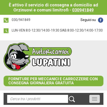
È attivo il servizio di consegna a domicilio ad
Orzinuovi e comuni limitrofi -
030941849
030/941849
Seguici su
LUN-VEN 8:0-12:30/14:00-19:30 SAB 8:00-12:30/14:00-17:00
FORNITURE PER MECCANICI E CARROZZERIE CON
CONSEGNA GIORNALIERA GRATUITA
Toggle
navigati