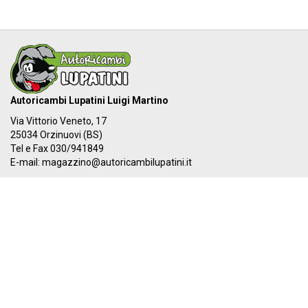
Autoricambi Lupatini Luigi Martino
Via Vittorio Veneto, 17
25034 Orzinuovi (BS)
Tel e Fax 030/941849
E-mail:
magazzino@autoricambilupatini.it
C.F. LPTLMR81R17G149A - P.IVA 03955690981
Il nostro IBAN:
IT 87Y 03069 54855 100000000384
I nostri orari:
Dal LUNEDÌ al VENERDÌ
08:00-12:30 - 14:00-19:30
SABATO
08:00-12:30 - 14:00-17:00